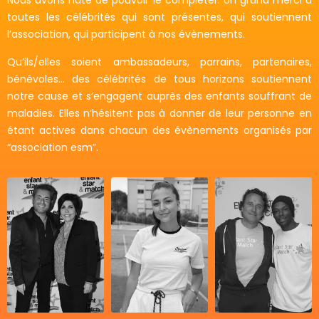
Nous avons hâte de pouvoir le compléter. Un grand merci à
toutes les célébrités qui sont présentes, qui soutiennent
l’association, qui participent à nos évènements.
Qu’ils/elles soient ambassadeurs, parrains, partenaires,
bénévoles… des célébrités de tous horizons soutiennent
notre cause et s’engagent auprès des enfants souffrant de
maladies. Elles n’hésitent pas à donner de leur personne en
étant actives dans chacun des évènements organisés par
“association esm”.