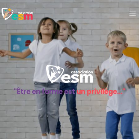
"Être
en
forme
est
u
n
p
r
i
v
i
l
è
g
e
.
.
.
"